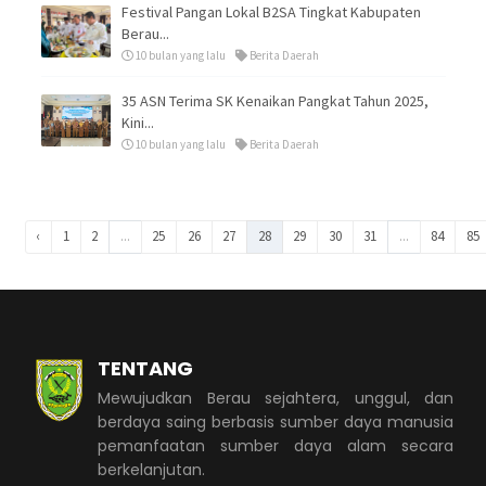
Festival Pangan Lokal B2SA Tingkat Kabupaten
Berau...
10 bulan yang lalu
Berita Daerah
35 ASN Terima SK Kenaikan Pangkat Tahun 2025,
Kini...
10 bulan yang lalu
Berita Daerah
‹
1
2
...
25
26
27
28
29
30
31
...
84
85
TENTANG
Mewujudkan Berau sejahtera, unggul, dan
berdaya saing berbasis sumber daya manusia
pemanfaatan sumber daya alam secara
berkelanjutan.