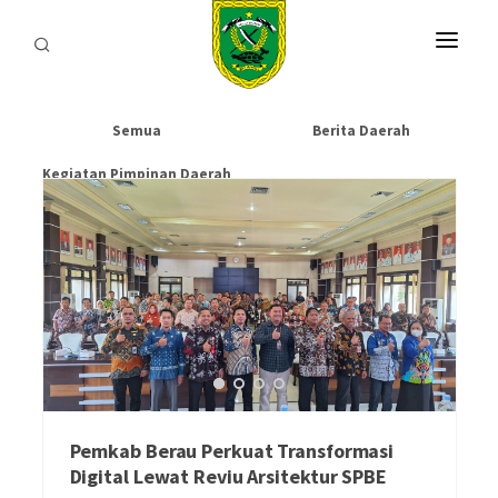
HOME
Semua
Berita Daerah
PROFIL
Kegiatan Pimpinan Daerah
INFORMASI
LAYANAN
SARANA & PRASARANA
IPKD
DATA TERBUKA
Pemkab Berau Perkuat Transformasi
BERITA
Digital Lewat Reviu Arsitektur SPBE