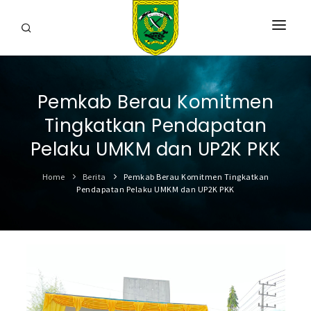
HOME
Pemkab Berau Komitmen
PROFIL
Tingkatkan Pendapatan
INFORMASI
Pelaku UMKM dan UP2K PKK
LAYANAN
Home
Berita
Pemkab Berau Komitmen Tingkatkan
Pendapatan Pelaku UMKM dan UP2K PKK
SARANA & PRASARANA
IPKD
DATA TERBUKA
BERITA