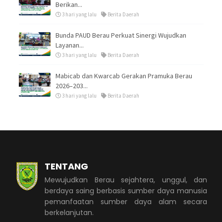
Berikan...
3 hari yang lalu
Berita Daerah
Bunda PAUD Berau Perkuat Sinergi Wujudkan
Layanan...
3 hari yang lalu
Berita Daerah
Mabicab dan Kwarcab Gerakan Pramuka Berau
2026–203...
3 hari yang lalu
Berita Daerah
TENTANG
Mewujudkan Berau sejahtera, unggul, dan
berdaya saing berbasis sumber daya manusia
pemanfaatan sumber daya alam secara
berkelanjutan.