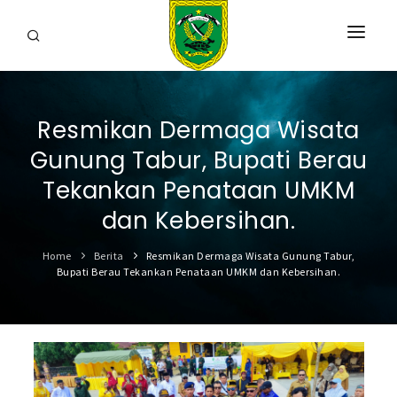
HOME
Resmikan Dermaga Wisata
PROFIL
Gunung Tabur, Bupati Berau
INFORMASI
Tekankan Penataan UMKM
LAYANAN
dan Kebersihan.
SARANA & PRASARANA
Home
Berita
Resmikan Dermaga Wisata Gunung Tabur,
Bupati Berau Tekankan Penataan UMKM dan Kebersihan.
IPKD
DATA TERBUKA
BERITA