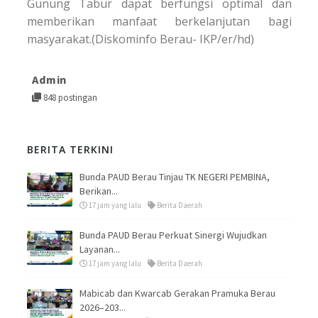
Gunung Tabur dapat berfungsi optimal dan
memberikan manfaat berkelanjutan bagi
masyarakat.(Diskominfo Berau- IKP/er/hd)
Admin
848 postingan
BERITA TERKINI
Bunda PAUD Berau Tinjau TK NEGERI PEMBINA,
Berikan...
17 jam yang lalu
Berita Daerah
Bunda PAUD Berau Perkuat Sinergi Wujudkan
Layanan...
17 jam yang lalu
Berita Daerah
Mabicab dan Kwarcab Gerakan Pramuka Berau
2026–203...