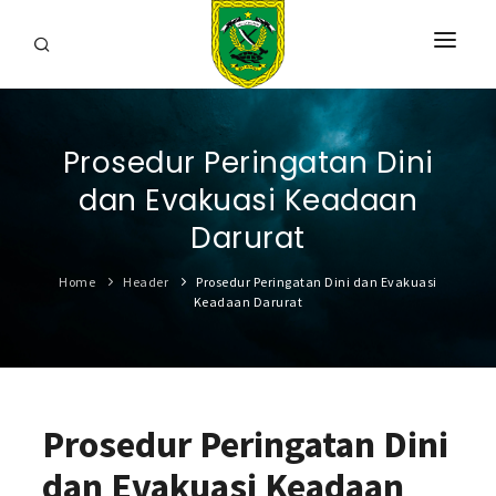
HOME
Prosedur Peringatan Dini
PROFIL
dan Evakuasi Keadaan
INFORMASI
Darurat
LAYANAN
Home
Header
Prosedur Peringatan Dini dan Evakuasi
Keadaan Darurat
SARANA & PRASARANA
IPKD
DATA TERBUKA
Prosedur Peringatan Dini
BERITA
dan Evakuasi Keadaan