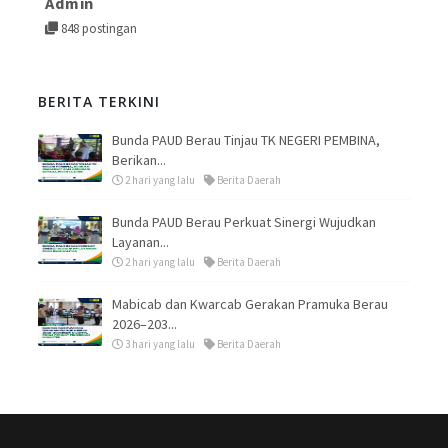
Admin
848 postingan
BERITA TERKINI
Bunda PAUD Berau Tinjau TK NEGERI PEMBINA,
Berikan...
2 hari yang lalu
Berita Daerah
Bunda PAUD Berau Perkuat Sinergi Wujudkan
Layanan...
2 hari yang lalu
Berita Daerah
Mabicab dan Kwarcab Gerakan Pramuka Berau
2026–203...
3 hari yang lalu
Berita Daerah