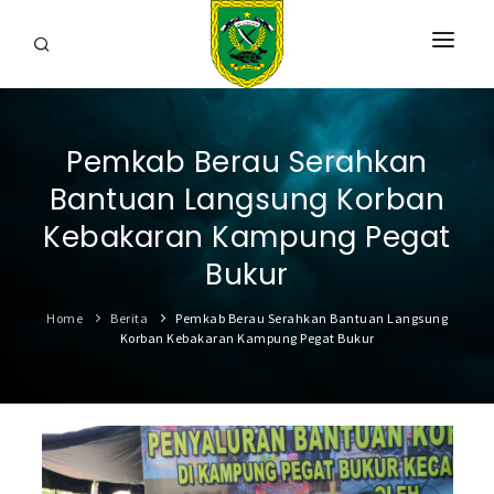
HOME
Pemkab Berau Serahkan
PROFIL
Bantuan Langsung Korban
INFORMASI
Kebakaran Kampung Pegat
LAYANAN
Bukur
SARANA & PRASARANA
Home
Berita
Pemkab Berau Serahkan Bantuan Langsung
Korban Kebakaran Kampung Pegat Bukur
IPKD
DATA TERBUKA
BERITA