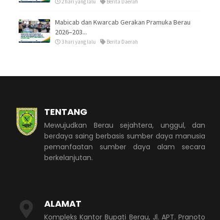
2 hari yang lalu
Berita Daerah
Mabicab dan Kwarcab Gerakan Pramuka Berau
2026–203...
3 hari yang lalu
Berita Daerah
TENTANG
Mewujudkan Berau sejahtera, unggul, dan
berdaya saing berbasis sumber daya manusia
pemanfaatan sumber daya alam secara
berkelanjutan.
ALAMAT
Kompleks Kantor Bupati Berau, Jl. APT. Pranoto