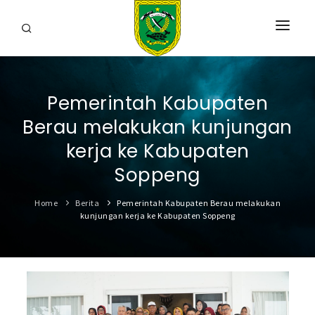
HOME
Pemerintah Kabupaten
PROFIL
Berau melakukan kunjungan
INFORMASI
kerja ke Kabupaten
LAYANAN
Soppeng
SARANA & PRASARANA
Home
Berita
Pemerintah Kabupaten Berau melakukan
kunjungan kerja ke Kabupaten Soppeng
IPKD
DATA TERBUKA
BERITA