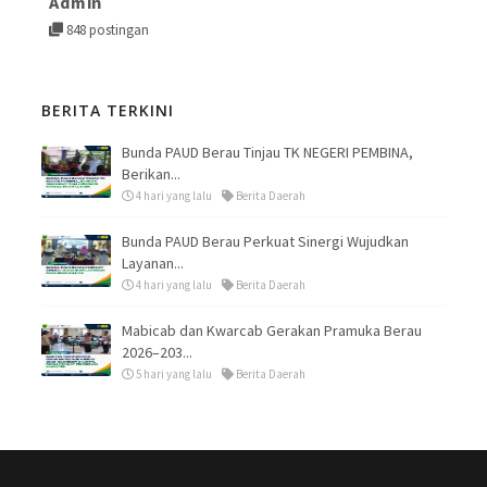
Admin
848 postingan
BERITA TERKINI
Bunda PAUD Berau Tinjau TK NEGERI PEMBINA,
Berikan...
4 hari yang lalu
Berita Daerah
Bunda PAUD Berau Perkuat Sinergi Wujudkan
Layanan...
4 hari yang lalu
Berita Daerah
Mabicab dan Kwarcab Gerakan Pramuka Berau
2026–203...
5 hari yang lalu
Berita Daerah