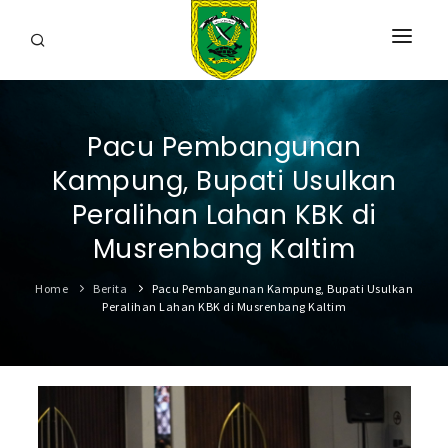
HOME
Pacu Pembangunan
PROFIL
Kampung, Bupati Usulkan
INFORMASI
Peralihan Lahan KBK di
LAYANAN
Musrenbang Kaltim
SARANA & PRASARANA
Home
Berita
Pacu Pembangunan Kampung, Bupati Usulkan
Peralihan Lahan KBK di Musrenbang Kaltim
IPKD
DATA TERBUKA
BERITA