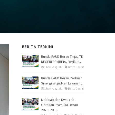
BERITA TERKINI
Bunda PAUD Berau Tinjau TK
NEGERI PEMBINA, Berikan...
1 hari yang lalu
Berita Daerah
Bunda PAUD Berau Perkuat
Sinergi Wujudkan Layanan...
1 hari yang lalu
Berita Daerah
Mabicab dan Kwarcab
Gerakan Pramuka Berau
2026–203...