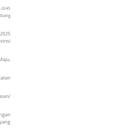
5-2045
itbang
 2025
vinsi
Maju,
atan
usan/
engan
 yang