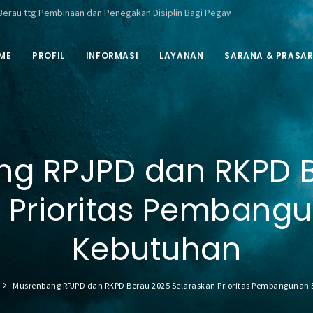
embinaan dan Penegakan Disiplin Bagi Pegawai ASN di Lingkungan Pemerint
ME
PROFIL
INFORMASI
LAYANAN
SARANA & PRASA
g RPJPD dan RKPD 
 Prioritas Pembang
Kebutuhan
Musrenbang RPJPD dan RKPD Berau 2025 Selaraskan Prioritas Pembangunan