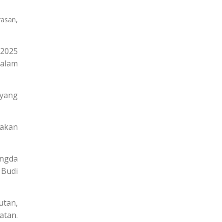
asan,
 2025
dalam
 yang
nakan
angda
 Budi
utan,
atan.