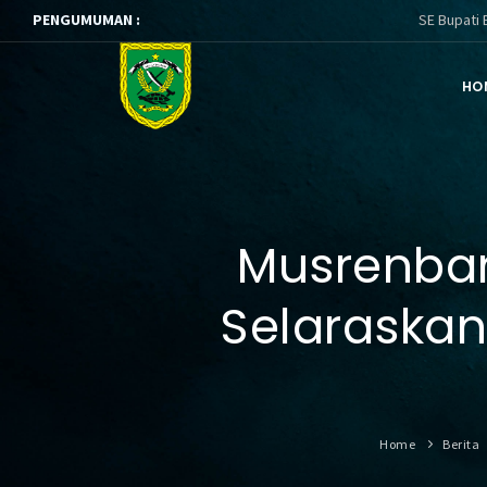
PENGUMUMAN :
SE Bupati Berau ttg P
HO
Musrenban
Selaraskan
Home
Berita