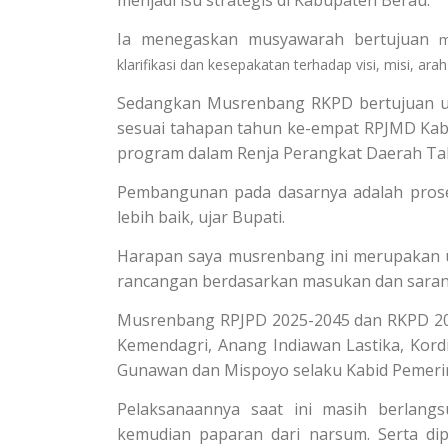
menjadi isu strategis di Kabupaten Berau.
Ia menegaskan musyawarah bertujuan
m
klarifikasi dan kesepakatan terhadap visi, misi, ar
Sedangkan Musrenbang RKPD bertujuan u
sesuai tahapan tahun ke-empat RPJMD Kab
program dalam Renja Perangkat Daerah Ta
Pembangunan pada dasarnya adalah prose
lebih baik, ujar Bupati.
Harapan saya musrenbang ini merupakan 
rancangan berdasarkan masukan dan saran,
Musrenbang RPJPD 2025-2045 dan RKPD 202
Kemendagri, Anang Indiawan Lastika, Kord
Gunawan dan Mispoyo selaku Kabid Pemeri
Pelaksanaannya saat ini masih berlang
kemudian paparan dari narsum. Serta di