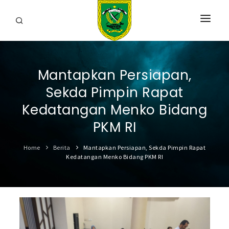
HOME
Mantapkan Persiapan,
PROFIL
Sekda Pimpin Rapat
INFORMASI
Kedatangan Menko Bidang
LAYANAN
PKM RI
SARANA & PRASARANA
Home
Berita
Mantapkan Persiapan, Sekda Pimpin Rapat
Kedatangan Menko Bidang PKM RI
IPKD
DATA TERBUKA
BERITA