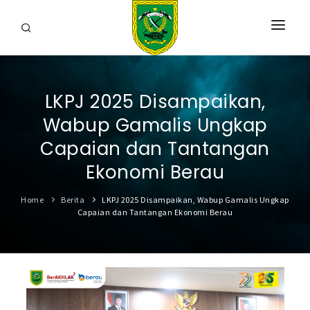
HOME
LKPJ 2025 Disampaikan,
PROFIL
Wabup Gamalis Ungkap
INFORMASI
Capaian dan Tantangan
LAYANAN
Ekonomi Berau
SARANA & PRASARANA
Home
Berita
LKPJ 2025 Disampaikan, Wabup Gamalis Ungkap
Capaian dan Tantangan Ekonomi Berau
IPKD
DATA TERBUKA
BERITA