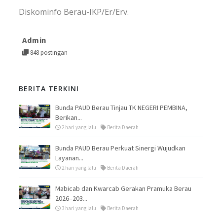
Diskominfo Berau-IKP/Er/Erv.
Admin
848 postingan
BERITA TERKINI
Bunda PAUD Berau Tinjau TK NEGERI PEMBINA,
Berikan...
2 hari yang lalu
Berita Daerah
Bunda PAUD Berau Perkuat Sinergi Wujudkan
Layanan...
2 hari yang lalu
Berita Daerah
Mabicab dan Kwarcab Gerakan Pramuka Berau
2026–203...
3 hari yang lalu
Berita Daerah