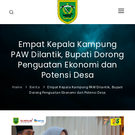
HOME
Empat Kepala Kampung
PROFIL
PAW Dilantik, Bupati Dorong
INFORMASI
Penguatan Ekonomi dan
LAYANAN
Potensi Desa
SARANA & PRASARANA
Home
Berita
Empat Kepala Kampung PAW Dilantik, Bupati
Dorong Penguatan Ekonomi dan Potensi Desa
IPKD
DATA TERBUKA
BERITA