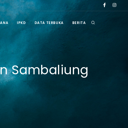
u tahun 2026
Pengumuman Hasil Seleksi Administrasi Selter Administr
RANA
IPKD
DATA TERBUKA
BERITA
an Sambaliung