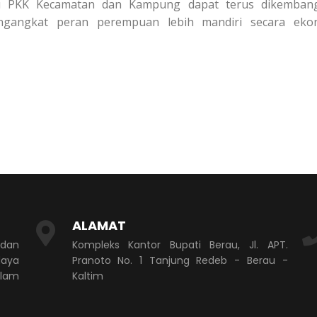
bu PKK Kecamatan dan Kampung dapat terus dikembang
ngangkat peran perempuan lebih mandiri secara ekon
ALAMAT
 dan
Kompleks Kantor Bupati Berau, Jl. APT.
aya
Pranoto No. 1 Tanjung Redeb - Berau -
alam
Kaltim