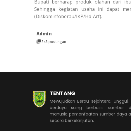
Bupati berharap produk olahan dari i
Sehingga kegiatan usaha ini dapat me
(Diskominfoberau/IKP/Hd-Arf).
Admin
848 postingan
TENTANG
Mewujudkan Berau sejahtera, unggul,
berdaya saing berbasis sumber d
manusia pemanfaatan sumber daya 
secara berkelanjutan.