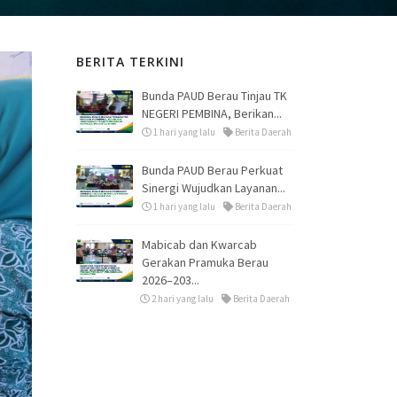
BERITA TERKINI
Bunda PAUD Berau Tinjau TK
NEGERI PEMBINA, Berikan...
1 hari yang lalu
Berita Daerah
Bunda PAUD Berau Perkuat
Sinergi Wujudkan Layanan...
1 hari yang lalu
Berita Daerah
Mabicab dan Kwarcab
Gerakan Pramuka Berau
2026–203...
2 hari yang lalu
Berita Daerah