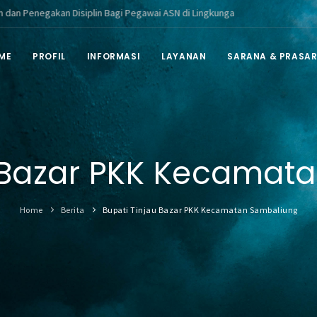
gakan Disiplin Bagi Pegawai ASN di Lingkungan Pemerintah Kabupaten Bera
ME
PROFIL
INFORMASI
LAYANAN
SARANA & PRASA
u Bazar PKK Kecamat
Home
Berita
Bupati Tinjau Bazar PKK Kecamatan Sambaliung