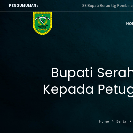
PENGUMUMAN :
SE Bupati Berau ttg Pembinaan dan Peneg
HO
Bupati Sera
Kepada Petu
Home
Berita