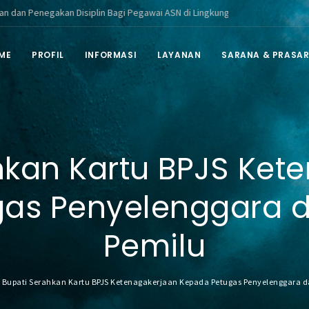
akan Disiplin Bagi Pegawai ASN di Lingkungan Pemerintah Kabupaten Berau
ME
PROFIL
INFORMASI
LAYANAN
SARANA & PRASA
hkan Kartu BPJS Ket
gas Penyelenggara 
Pemilu
Bupati Serahkan Kartu BPJS Ketenagakerjaan Kepada Petugas Penyelenggara 