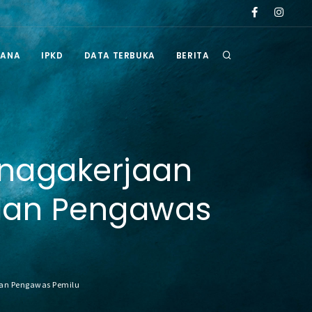
 tahun 2026
Pengumuman Hasil Seleksi Administrasi Selter Administra
RANA
IPKD
DATA TERBUKA
BERITA
enagakerjaan
dan Pengawas
dan Pengawas Pemilu