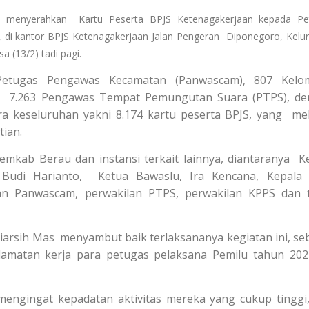
lis menyerahkan Kartu Peserta BPJS Ketenagakerjaan kepada Pe
 di kantor BPJS Ketenagakerjaan Jalan Pengeran Diponegoro, Kelu
 (13/2) tadi pagi.
 Petugas Pengawas Kecamatan (Panwascam), 807 Kelo
, 7.263 Pengawas Tempat Pemungutan Suara (PTPS), d
ra keseluruhan yakni 8.174 kartu peserta BPJS, yang mel
tian.
Pemkab Berau dan instansi terkait lainnya, diantaranya K
Budi Harianto, Ketua Bawaslu, Ira Kencana, Kepala 
lan Panwascam, perwakilan PTPS, perwakilan KPPS dan
niarsih Mas menyambut baik terlaksananya kegiatan ini, se
amatan kerja para petugas pelaksana Pemilu tahun 20
mengingat kepadatan aktivitas mereka yang cukup tinggi