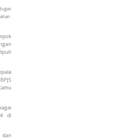
tugas
rahan
mpok
engan
iputi
epala
BPJS
 tamu
bagai
24 di
, dan