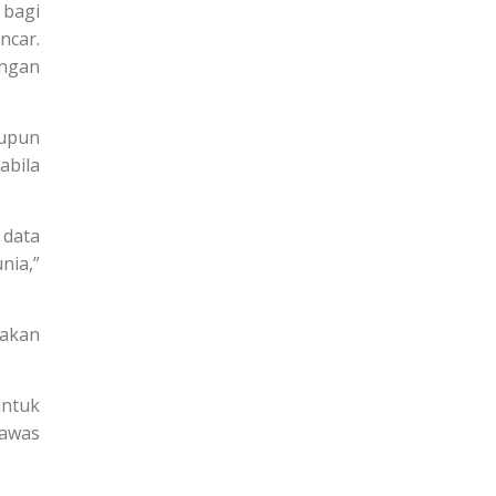
 bagi
ncar.
engan
aupun
abila
 data
nia,”
nakan
untuk
gawas