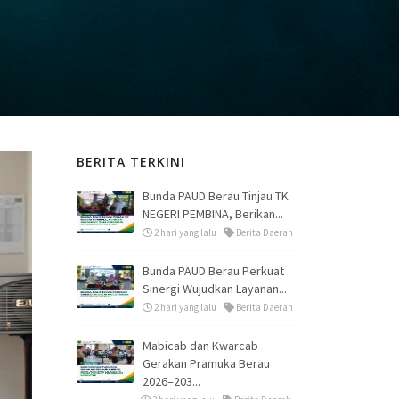
BERITA TERKINI
Bunda PAUD Berau Tinjau TK
NEGERI PEMBINA, Berikan...
2 hari yang lalu
Berita Daerah
Bunda PAUD Berau Perkuat
Sinergi Wujudkan Layanan...
2 hari yang lalu
Berita Daerah
Mabicab dan Kwarcab
Gerakan Pramuka Berau
2026–203...