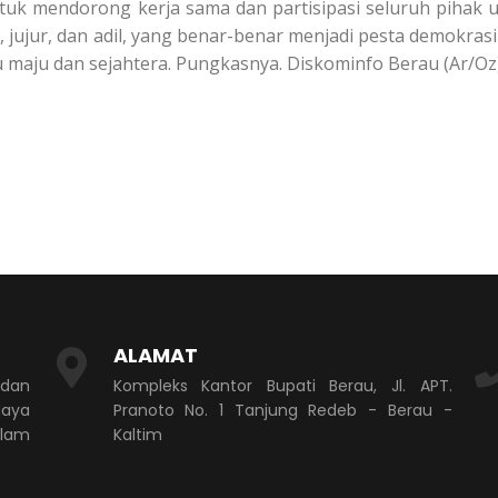
ntuk mendorong kerja sama dan partisipasi seluruh pihak 
jujur, dan adil, yang benar-benar menjadi pesta demokrasi
 maju dan sejahtera. Pungkasnya. Diskominfo Berau (Ar/Oz)
ALAMAT
 dan
Kompleks Kantor Bupati Berau, Jl. APT.
aya
Pranoto No. 1 Tanjung Redeb - Berau -
alam
Kaltim