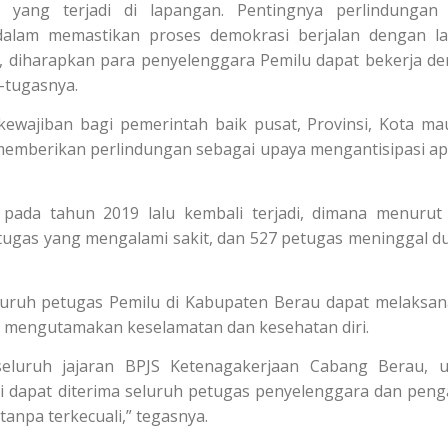
 yang terjadi di lapangan. Pentingnya perlindungan
dalam memastikan proses demokrasi berjalan dengan la
, diharapkan para penyelenggara Pemilu dapat bekerja d
-tugasnya.
ewajiban bagi pemerintah baik pusat, Provinsi, Kota m
emberikan perlindungan sebagai upaya mengantisipasi ap
a pada tahun 2019 lalu kembali terjadi, dimana menurut
ugas yang mengalami sakit, dan 527 petugas meninggal du
eluruh petugas Pemilu di Kabupaten Berau dapat melaksa
p mengutamakan keselamatan dan kesehatan diri.
eluruh jajaran BPJS Ketenagakerjaan Cabang Berau, 
i dapat diterima seluruh petugas penyelenggara dan pen
tanpa terkecuali,” tegasnya.