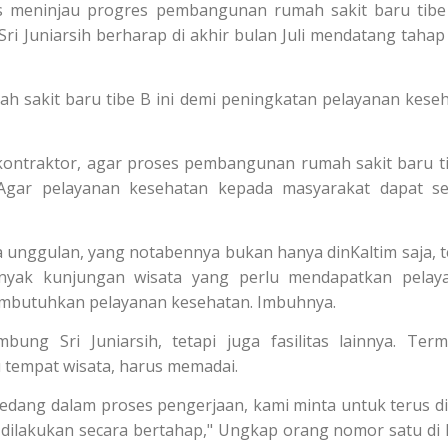
as meninjau progres pembangunan rumah sakit baru tibe
. Sri Juniarsih berharap di akhir bulan Juli mendatang tahap
h sakit baru tibe B ini demi peningkatan pelayanan kese
kontraktor, agar proses pembangunan rumah sakit baru t
 Agar pelayanan kesehatan kepada masyarakat dapat s
a unggulan, yang notabennya bukan hanya dinKaltim saja, t
banyak kunjungan wisata yang perlu mendapatkan pela
membutuhkan pelayanan kesehatan. Imbuhnya.
ng Sri Juniarsih, tetapi juga fasilitas lainnya. Ter
ju tempat wisata, harus memadai.
 sedang dalam proses pengerjaan, kami minta untuk terus d
dilakukan secara bertahap," Ungkap orang nomor satu di