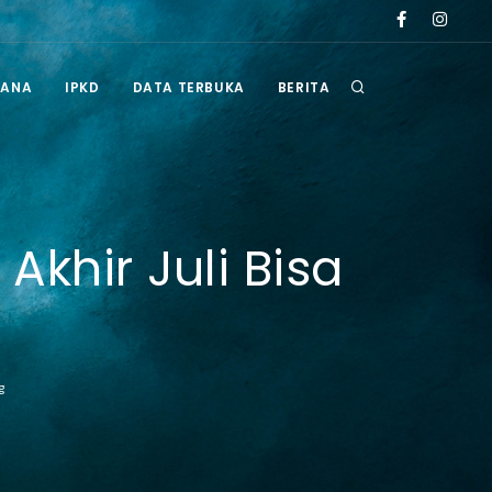
u tahun 2026
Pengumuman Hasil Seleksi Administrasi Selter Administr
RANA
IPKD
DATA TERBUKA
BERITA
khir Juli Bisa
g