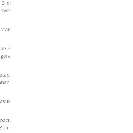
 B di
 awal
hatan
ipe B
egera
etapi
yanan
masuk
ipacu
 Bumi