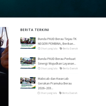
BERITA TERKINI
Bunda PAUD Berau Tinjau TK
NEGERI PEMBINA, Berikan...
3 hari yang lalu
Berita Daerah
Bunda PAUD Berau Perkuat
Sinergi Wujudkan Layanan...
3 hari yang lalu
Berita Daerah
Mabicab dan Kwarcab
Gerakan Pramuka Berau
2026–203...
3 hari yang lalu
Berita Daerah