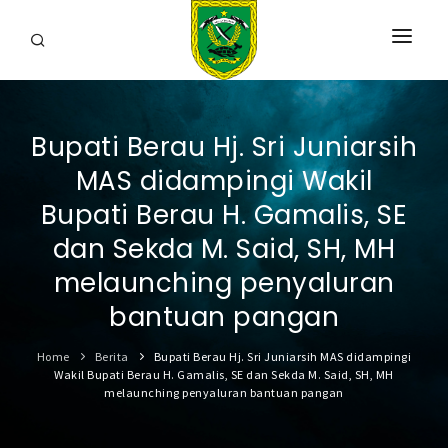
HOME
Bupati Berau Hj. Sri Juniarsih
PROFIL
MAS didampingi Wakil
INFORMASI
Bupati Berau H. Gamalis, SE
LAYANAN
dan Sekda M. Said, SH, MH
melaunching penyaluran
SARANA & PRASARANA
bantuan pangan
IPKD
Home
Berita
Bupati Berau Hj. Sri Juniarsih MAS didampingi
DATA TERBUKA
Wakil Bupati Berau H. Gamalis, SE dan Sekda M. Said, SH, MH
melaunching penyaluran bantuan pangan
BERITA