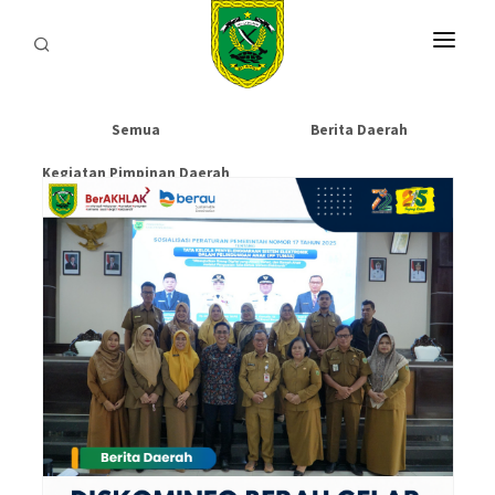
HOME
Semua
Berita Daerah
PROFIL
Kegiatan Pimpinan Daerah
INFORMASI
LAYANAN
SARANA & PRASARANA
IPKD
DATA TERBUKA
BERITA