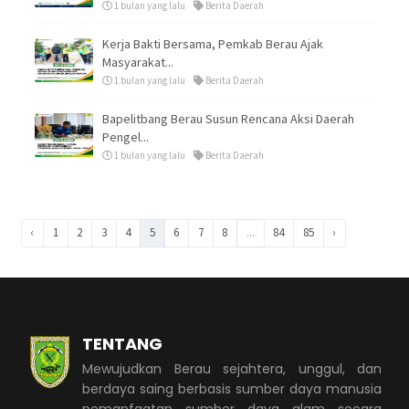
1 bulan yang lalu
Berita Daerah
Kerja Bakti Bersama, Pemkab Berau Ajak
Masyarakat...
1 bulan yang lalu
Berita Daerah
Bapelitbang Berau Susun Rencana Aksi Daerah
Pengel...
1 bulan yang lalu
Berita Daerah
‹
1
2
3
4
5
6
7
8
...
84
85
›
TENTANG
Mewujudkan Berau sejahtera, unggul, dan
berdaya saing berbasis sumber daya manusia
pemanfaatan sumber daya alam secara