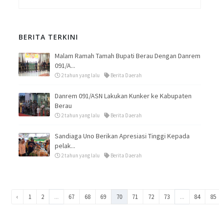
BERITA TERKINI
Malam Ramah Tamah Bupati Berau Dengan Danrem
091/A...
2 tahun yang lalu
Berita Daerah
Danrem 091/ASN Lakukan Kunker ke Kabupaten
Berau
2 tahun yang lalu
Berita Daerah
Sandiaga Uno Berikan Apresiasi Tinggi Kepada
pelak...
2 tahun yang lalu
Berita Daerah
‹
1
2
...
67
68
69
70
71
72
73
...
84
85