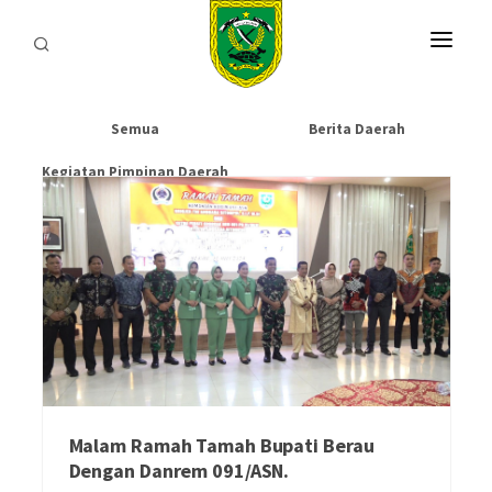
HOME
Semua
Berita Daerah
PROFIL
Kegiatan Pimpinan Daerah
INFORMASI
LAYANAN
SARANA & PRASARANA
IPKD
DATA TERBUKA
Malam Ramah Tamah Bupati Berau
BERITA
Dengan Danrem 091/ASN.