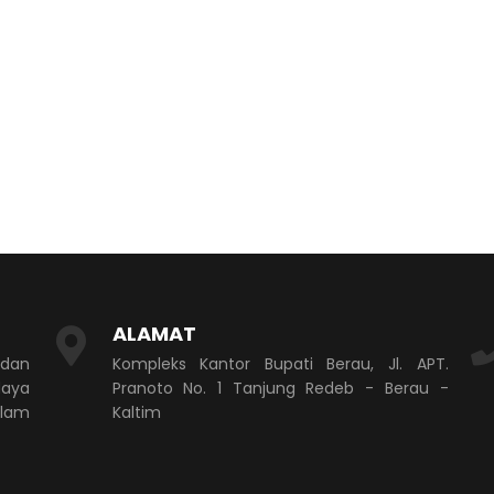
ALAMAT
 dan
Kompleks Kantor Bupati Berau, Jl. APT.
aya
Pranoto No. 1 Tanjung Redeb - Berau -
alam
Kaltim