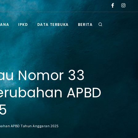
rintah Kabupaten Berau tahun 2026
RANA
IPKD
DATA TERBUKA
BERITA
rau Nomor 33
Perubahan APBD
5
ubahan APBD Tahun Anggaran 2025