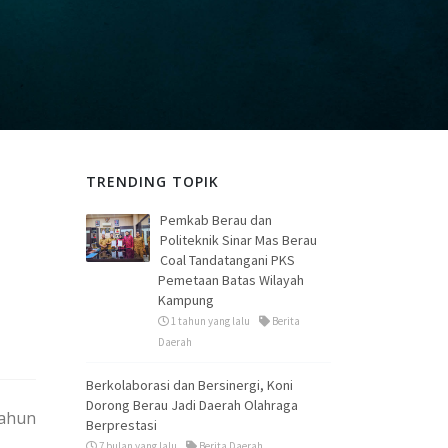
TRENDING TOPIK
Pemkab Berau dan
Politeknik Sinar Mas Berau
Coal Tandatangani PKS
Pemetaan Batas Wilayah
Kampung
1 tahun yang lalu
Berita
Daerah
Berkolaborasi dan Bersinergi, Koni
Dorong Berau Jadi Daerah Olahraga
Tahun
Berprestasi
7 bulan yang lalu
Berita Daerah