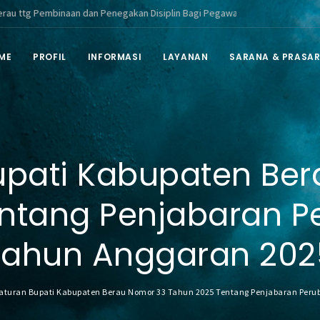
tg Pembinaan dan Penegakan Disiplin Bagi Pegawai ASN di Lingkungan Peme
ME
PROFIL
INFORMASI
LAYANAN
SARANA & PRASA
upati Kabupaten Be
ntang Penjabaran 
Tahun Anggaran 202
aturan Bupati Kabupaten Berau Nomor 33 Tahun 2025 Tentang Penjabaran Per