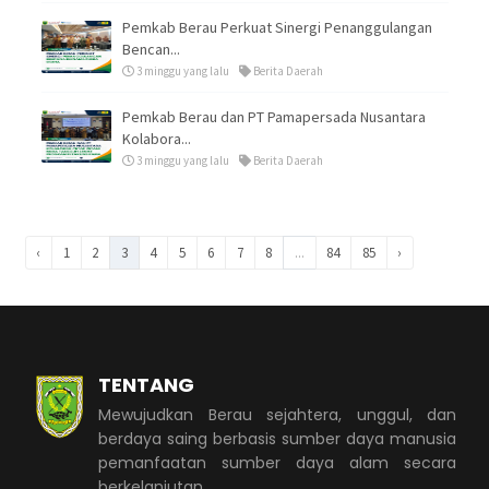
Pemkab Berau Perkuat Sinergi Penanggulangan
Bencan...
3 minggu yang lalu
Berita Daerah
Pemkab Berau dan PT Pamapersada Nusantara
Kolabora...
3 minggu yang lalu
Berita Daerah
‹
1
2
3
4
5
6
7
8
...
84
85
›
TENTANG
Mewujudkan Berau sejahtera, unggul, dan
berdaya saing berbasis sumber daya manusia
pemanfaatan sumber daya alam secara
berkelanjutan.