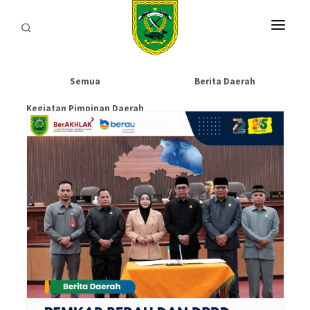
HOME
Semua
Berita Daerah
PROFIL
Kegiatan Pimpinan Daerah
INFORMASI
LAYANAN
SARANA & PRASARANA
IPKD
DATA TERBUKA
BERITA