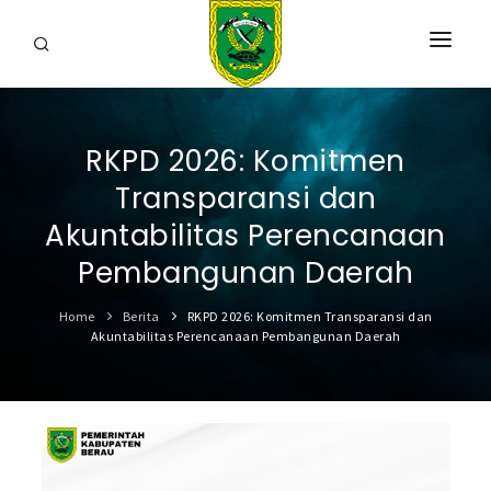
HOME
RKPD 2026: Komitmen
PROFIL
Transparansi dan
INFORMASI
Akuntabilitas Perencanaan
LAYANAN
Pembangunan Daerah
SARANA & PRASARANA
Home
Berita
RKPD 2026: Komitmen Transparansi dan
Akuntabilitas Perencanaan Pembangunan Daerah
IPKD
DATA TERBUKA
BERITA