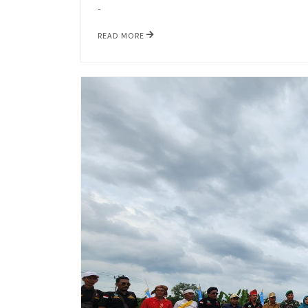
-
READ MORE