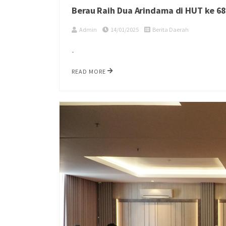
Berau Raih Dua Arindama di HUT ke 68
Admin
14/01/2025
Berita Daerah
-
READ MORE