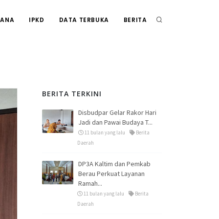
RANA
IPKD
DATA TERBUKA
BERITA
BERITA TERKINI
Disbudpar Gelar Rakor Hari
Jadi dan Pawai Budaya T...
11 bulan yang lalu
Berita
Daerah
DP3A Kaltim dan Pemkab
Berau Perkuat Layanan
Ramah...
11 bulan yang lalu
Berita
Daerah