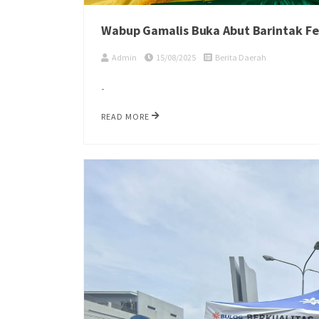
Wabup Gamalis Buka Abut Barintak F
Admin
15/08/2025
Berita Daerah
-
READ MORE