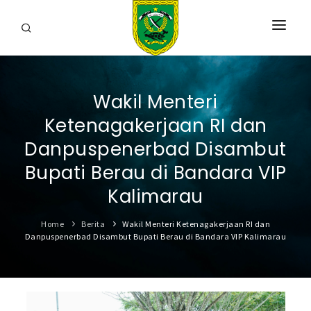
HOME
Wakil Menteri
PROFIL
Ketenagakerjaan RI dan
INFORMASI
Danpuspenerbad Disambut
LAYANAN
Bupati Berau di Bandara VIP
Kalimarau
SARANA & PRASARANA
Home
Berita
Wakil Menteri Ketenagakerjaan RI dan
IPKD
Danpuspenerbad Disambut Bupati Berau di Bandara VIP Kalimarau
DATA TERBUKA
BERITA