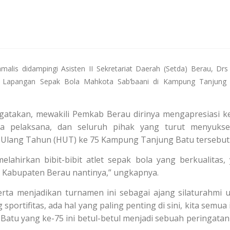
malis didampingi Asisten II Sekretariat Daerah (Setda) Berau, Drs
Lapangan Sepak Bola Mahkota Sab’baani di Kampung Tanjung 
atakan, mewakili Pemkab Berau dirinya mengapresiasi k
ia pelaksana, dan seluruh pihak yang turut menyuks
 Ulang Tahun (HUT) ke 75 Kampung Tanjung Batu tersebut
lahirkan bibit-bibit atlet sepak bola yang berkualitas,
abupaten Berau nantinya,” ungkapnya.
rta menjadikan turnamen ini sebagai ajang silaturahmi 
portifitas, ada hal yang paling penting di sini, kita semua 
tu yang ke-75 ini betul-betul menjadi sebuah peringatan