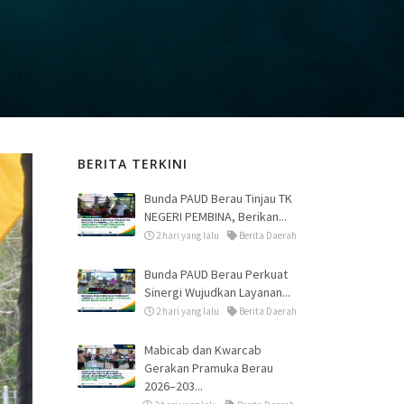
BERITA TERKINI
Bunda PAUD Berau Tinjau TK
NEGERI PEMBINA, Berikan...
2 hari yang lalu
Berita Daerah
Bunda PAUD Berau Perkuat
Sinergi Wujudkan Layanan...
2 hari yang lalu
Berita Daerah
Mabicab dan Kwarcab
Gerakan Pramuka Berau
2026–203...