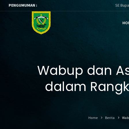
PENGUMUMAN :
SE Bupati Berau tt
HO
Wabup dan Asi
dalam Rangk
Home
Berita
Wab