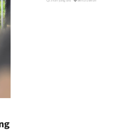
3 hari yang lalu
Berita Daerah
ng