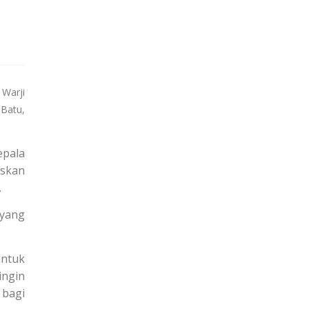
 Warji
Batu,
epala
eskan
.
 yang
untuk
ingin
 bagi