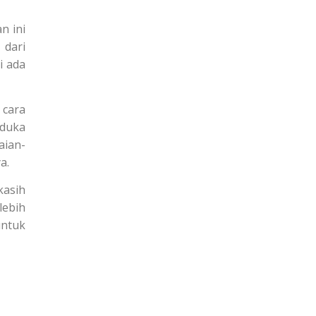
n ini
 dari
i ada
 cara
 duka
aian-
a.
kasih
lebih
untuk