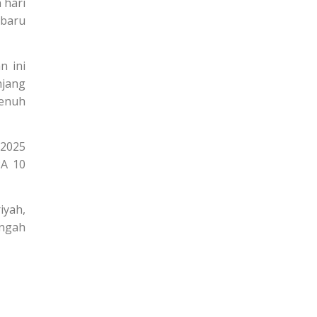
 hari
 baru
n ini
njang
enuh
 2025
PA 10
iyah,
ngah