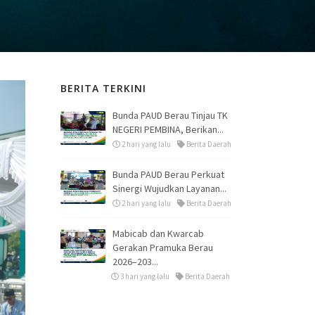
BERITA TERKINI
Bunda PAUD Berau Tinjau TK
NEGERI PEMBINA, Berikan...
2 hari yang lalu
Berita Daerah
Bunda PAUD Berau Perkuat
Sinergi Wujudkan Layanan...
2 hari yang lalu
Berita Daerah
Mabicab dan Kwarcab
Gerakan Pramuka Berau
2026–203...
3 hari yang lalu
Berita Daerah