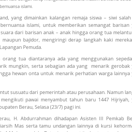
 bernuansa islami.
and, yang dimainkan kalangan remaja siswa – siwi salah
ernuansa islami, untuk memberikan semangat barisan
 suara dari barisan anak – anak hingga orang tua melant
 maupun bajidor, mengiringi derap langkah kaki mereka
u Lapangan Pemuda.
a orang tua diantaranya ada yang menggunakan seped
arik mungkin, serta sebagian ada yang menarik gerobak
 hingga hewan onta untuk menarik perhatian warga lainnya
tut susuatu dari pemerintah atau perusahaan. Namun la
mengikuti pawai menyambut tahun baru 1447 Hijriyah,
upaten Berau, Selasa (23/7) pagi ini.
rau, H. Abdurrahman dihadapan Asisten III Pemkab B
niarsih Mas serta tamu undangan lainnya di kursi kehorm