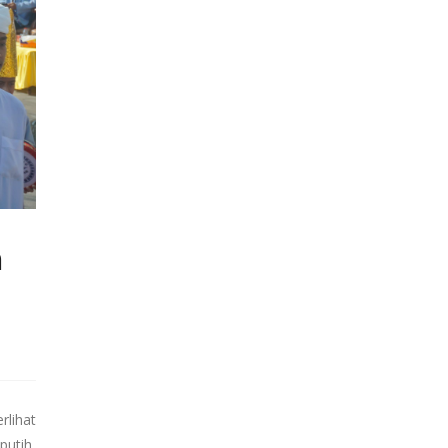
n
rlihat
putih,