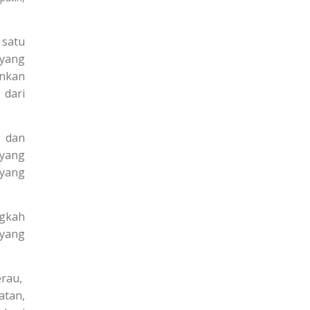
 satu
 yang
unkan
 dari
a dan
 yang
 yang
ngkah
 yang
erau,
atan,