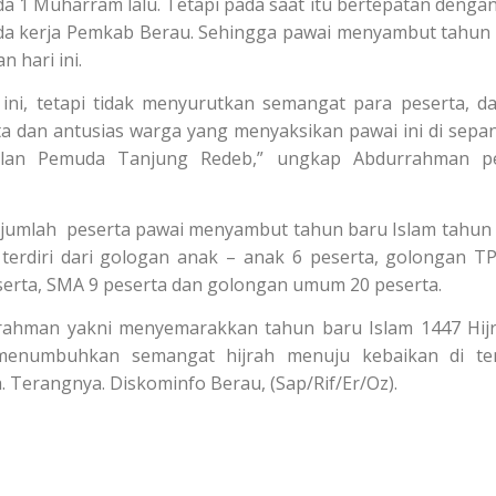
 1 Muharram lalu. Tetapi pada saat itu bertepatan dengan
genda kerja Pemkab Berau. Sehingga pawai menyambut tahun
n hari ini.
ini, tetapi tidak menyurutkan semangat para peserta, da
a dan antusias warga yang menyaksikan pawai ini di sepa
Jalan Pemuda Tanjung Redeb,” ungkap Abdurrahman p
n, jumlah peserta pawai menyambut tahun baru Islam tahun
terdiri dari gologan anak – anak 6 peserta, golongan T
serta, SMA 9 peserta dan golongan umum 20 peserta.
rahman yakni menyemarakkan tahun baru Islam 1447 Hijr
menumbuhkan semangat hijrah menuju kebaikan di te
 Terangnya. Diskominfo Berau, (Sap/Rif/Er/Oz).