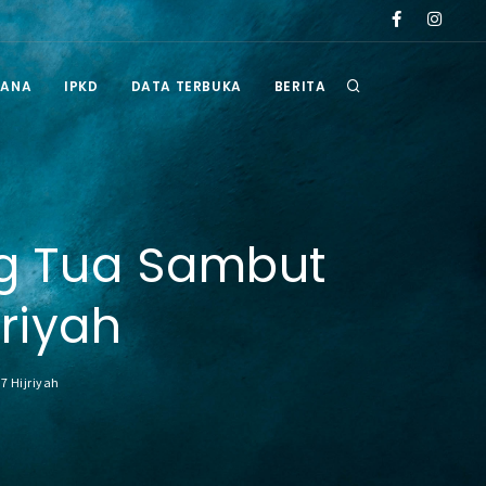
n Berau tahun 2026
Pengumuman Hasil Seleksi Administrasi Selter Adm
RANA
IPKD
DATA TERBUKA
BERITA
ng Tua Sambut
riyah
7 Hijriyah