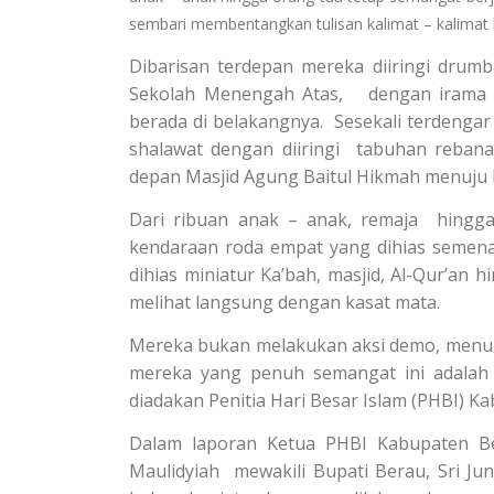
sembari membentangkan tulisan kalimat – kalimat
Dibarisan terdepan mereka diiringi drumb
Sekolah Menengah Atas, dengan irama b
berada di belakangnya. Sesekali terdengar
shalawat dengan diiringi tabuhan rebana
depan Masjid Agung Baitul Hikmah menuj
Dari ribuan anak – anak, remaja hingg
kendaraan roda empat yang dihias semen
dihias miniatur Ka’bah, masjid, Al-Qur’an
melihat langsung dengan kasat mata.
Mereka bukan melakukan aksi demo, menun
mereka yang penuh semangat ini adalah 
diadakan Penitia Hari Besar Islam (PHBI) Kab
Dalam laporan Ketua PHBI Kabupaten Be
Maulidyiah mewakili Bupati Berau, Sri Ju