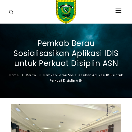
HOME
Pemkab Berau
PROFIL
Sosialisasikan Aplikasi IDIS
INFORMASI
untuk Perkuat Disiplin ASN
LAYANAN
Home
Berita
Pemkab Berau Sosialisasikan Aplikasi IDIS untuk
Perkuat Disiplin ASN
SARANA & PRASARANA
IPKD
DATA TERBUKA
BERITA