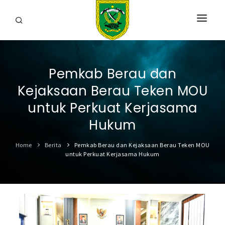
HOME
Pemkab Berau dan
PROFIL
Kejaksaan Berau Teken MOU
INFORMASI
untuk Perkuat Kerjasama
LAYANAN
Hukum
SARANA & PRASARANA
Home
Berita
Pemkab Berau dan Kejaksaan Berau Teken MOU
untuk Perkuat Kerjasama Hukum
IPKD
DATA TERBUKA
BERITA