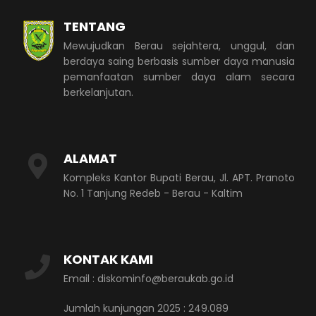
TENTANG
Mewujudkan Berau sejahtera, unggul, dan
berdaya saing berbasis sumber daya manusia
pemanfaatan sumber daya alam secara
berkelanjutan.
ALAMAT
Kompleks Kantor Bupati Berau, Jl. APT. Pranoto
No. 1 Tanjung Redeb - Berau - Kaltim
KONTAK KAMI
Email : diskominfo@beraukab.go.id
Jumlah kunjungan 2025 : 249.089