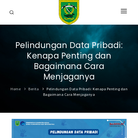
HOME
Pelindungan Data Pribadi:
PROFIL
Kenapa Penting dan
INFORMASI
Bagaimana Cara
LAYANAN
Menjaganya
SARANA & PRASARANA
Home
Berita
Pelindungan Data Pribadi: Kenapa Penting dan
Bagaimana Cara Menjaganya
IPKD
DATA TERBUKA
BERITA