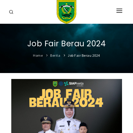
HOME
Job Fair Berau 2024
PROFIL
Home
Berita
Job Fair Berau 2024
INFORMASI
LAYANAN
SARANA & PRASARANA
IPKD
DATA TERBUKA
BERITA