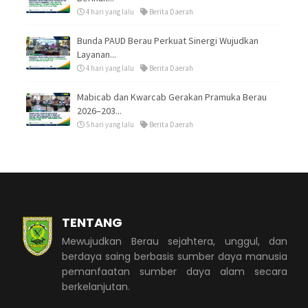
4 hari yang lalu
Berita Daerah
Bunda PAUD Berau Perkuat Sinergi Wujudkan
Layanan...
4 hari yang lalu
Berita Daerah
Mabicab dan Kwarcab Gerakan Pramuka Berau
2026–203...
5 hari yang lalu
Berita Daerah
TENTANG
Mewujudkan Berau sejahtera, unggul, dan
berdaya saing berbasis sumber daya manusia
pemanfaatan sumber daya alam secara
berkelanjutan.