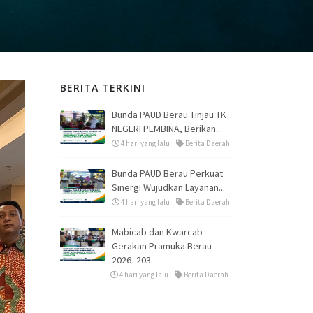
BERITA TERKINI
Bunda PAUD Berau Tinjau TK
NEGERI PEMBINA, Berikan...
4 hari yang lalu
Berita Daerah
Bunda PAUD Berau Perkuat
Sinergi Wujudkan Layanan...
4 hari yang lalu
Berita Daerah
Mabicab dan Kwarcab
Gerakan Pramuka Berau
2026–203...
4 hari yang lalu
Berita Daerah