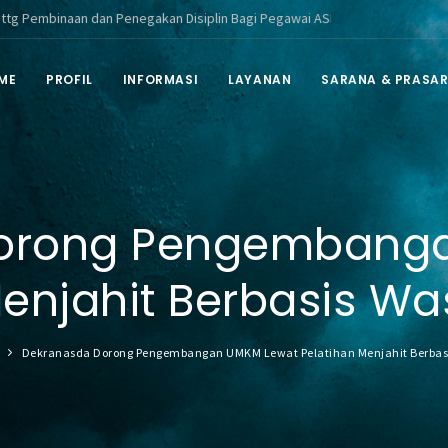
n dan Penegakan Disiplin Bagi Pegawai ASN di Lingkungan Pemerintah Kabu
ME
PROFIL
INFORMASI
LAYANAN
SARANA & PRASA
orong Pengembang
Menjahit Berbasis Wa
Dekranasda Dorong Pengembangan UMKM Lewat Pelatihan Menjahit Berbas