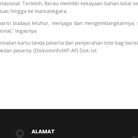
asional. Terlebih, Berau memiliki kekayaan bahan lokal se
 luas hingga ke mancanegara.
arisi budaya leluhur, menjaga dan mengembangkannya, 
onal,” tegasnya.
atan kartu tanda peserta dan penyerahan tote bag berisi
ilan peserta. (DiskominfoIKP-AF) Dok-Ist
ALAMAT