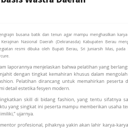
engrajin busana batik dan tenun agar mampu menghasilkan karya
wan Kerajinan Nasional Daerah (Dekranasda) Kabupaten Berau meng
giatan resmi dibuka oleh Bupati Berau, Sri Juniarsih Mas, pada
cure.
lam laporannya menjelaskan bahwa pelatihan yang berlan
penjahit dengan tingkat kemahiran khusus dalam mengolah
fashion. Pelatihan dirancang untuk memahirkan peserta 
 detail estetika fesyen modern.
ngkatkan skill di bidang fashion, yang tentu sifatnya s
waktu yang singkat ini peserta mampu memberikan usaha te
iliki,” ujarnya.
ntor profesional, pihaknya yakin akan lahir karya-karya