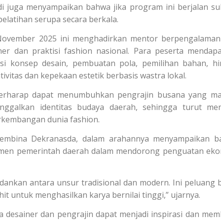
di juga menyampaikan bahwa jika program ini berjalan su
latihan serupa secara berkala.
November 2025 ini menghadirkan mentor berpengalaman
ner dan praktisi fashion nasional. Para peserta mendap
rasi konsep desain, pembuatan pola, pemilihan bahan, h
itas dan kepekaan estetik berbasis wastra lokal.
u berharap dapat menumbuhkan pengrajin busana yang 
ggalkan identitas budaya daerah, sehingga turut me
erkembangan dunia fashion.
u Pembina Dekranasda, dalam arahannya menyampaikan 
mitmen pemerintah daerah dalam mendorong penguatan ek
dankan antara unsur tradisional dan modern. Ini peluang 
t untuk menghasilkan karya bernilai tinggi,” ujarnya.
a desainer dan pengrajin dapat menjadi inspirasi dan me