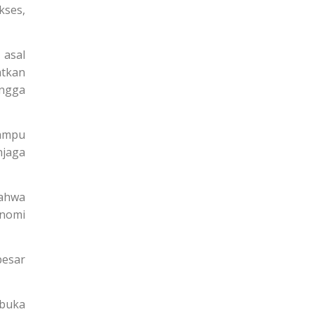
kses,
 asal
atkan
ingga
mampu
njaga
bahwa
onomi
besar
mbuka