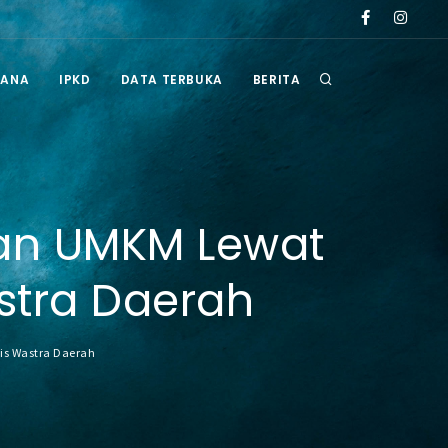
paten Berau tahun 2026
Pengumuman Hasil Seleksi Administrasi Selter
RANA
IPKD
DATA TERBUKA
BERITA
an UMKM Lewat
stra Daerah
is Wastra Daerah