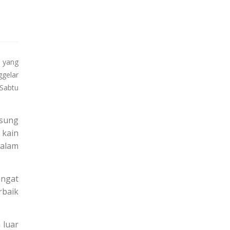
 yang
gelar
 Sabtu
gsung
 kain
dalam
angat
rbaik
 luar