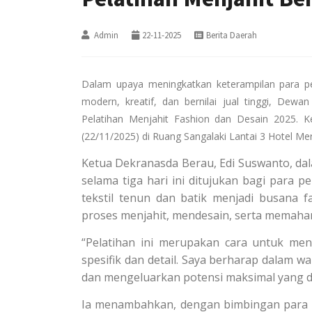
Admin
22-11-2025
Berita Daerah
Dalam upaya meningkatkan keterampilan para p
modern, kreatif, dan bernilai jual tinggi, De
Pelatihan Menjahit Fashion dan Desain 2025. Ke
(22/11/2025) di Ruang Sangalaki Lantai 3 Hotel Mer
Ketua Dekranasda Berau, Edi Suswanto, da
selama tiga hari ini ditujukan bagi para 
tekstil tenun dan batik menjadi busana 
proses menjahit, mendesain, serta memahami
“Pelatihan ini merupakan cara untuk meni
spesifik dan detail. Saya berharap dalam 
dan mengeluarkan potensi maksimal yang dim
Ia menambahkan, dengan bimbingan para me