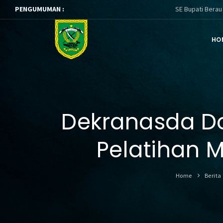
PENGUMUMAN :
SE Bupati Berau ttg Pembinaa
HO
Dekranasda D
Pelatihan 
Home
Berita