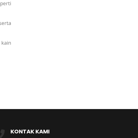
perti
serta
 kain
KONTAK KAMI