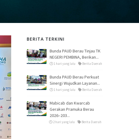
BERITA TERKINI
Bunda PAUD Berau Tinjau TK
NEGERI PEMBINA, Berikan...
1 hari yang lalu
Berita Daerah
Bunda PAUD Berau Perkuat
Sinergi Wujudkan Layanan...
1 hari yang lalu
Berita Daerah
Mabicab dan Kwarcab
Gerakan Pramuka Berau
2026–203...
2 hari yang lalu
Berita Daerah