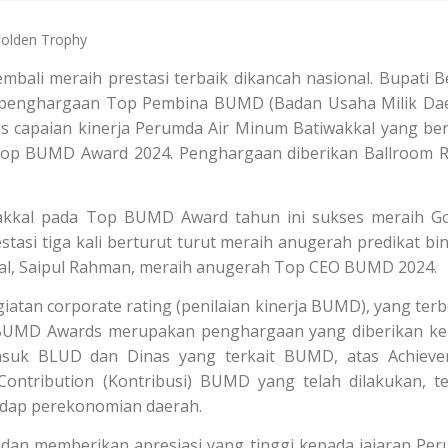
Golden Trophy
ali meraih prestasi terbaik dikancah nasional. Bupati B
ih penghargaan Top Pembina BUMD (Badan Usaha Milik Da
s capaian kinerja Perumda Air Minum Batiwakkal yang ber
 Top BUMD Award 2024. Penghargaan diberikan Ballroom R
akkal pada Top BUMD Award tahun ini sukses meraih G
stasi tiga kali berturut turut meraih anugerah predikat bi
kal, Saipul Rahman, meraih anugerah Top CEO BUMD 2024.
tan corporate rating (penilaian kinerja BUMD), yang terb
 BUMD Awards merupakan penghargaan yang diberikan k
suk BLUD dan Dinas yang terkait BUMD, atas Achieve
Contribution (Kontribusi) BUMD yang telah dilakukan, te
rhadap perekonomian daerah.
r dan memberikan apresiasi yang tinggi kepada jajaran Pe