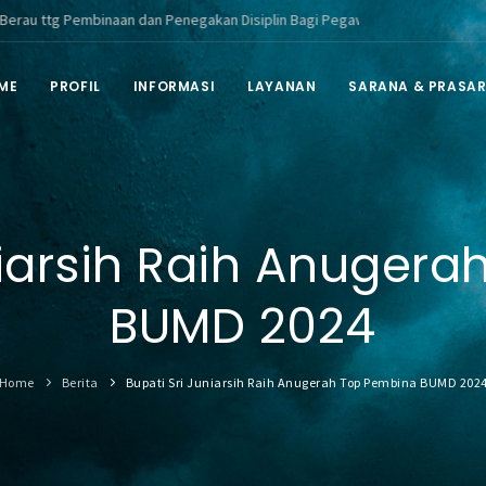
embinaan dan Penegakan Disiplin Bagi Pegawai ASN di Lingkungan Pemerint
ME
PROFIL
INFORMASI
LAYANAN
SARANA & PRASA
niarsih Raih Anuger
BUMD 2024
Home
Berita
Bupati Sri Juniarsih Raih Anugerah Top Pembina BUMD 202