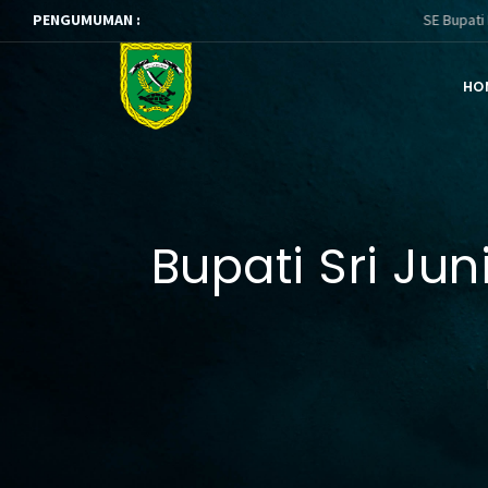
PENGUMUMAN :
SE Bupati Berau ttg P
HO
Bupati Sri Ju