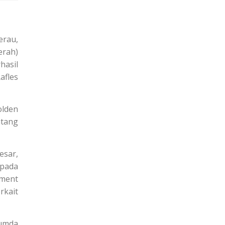
erau,
erah)
hasil
afles
olden
ntang
esar,
epada
ment
rkait
rumda