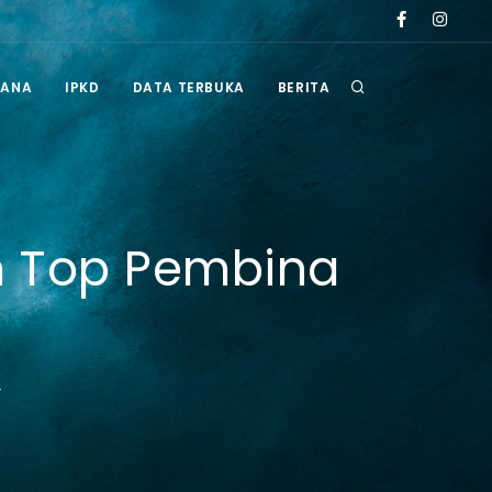
ah Kabupaten Berau tahun 2026
Pengumuman Hasil Seleksi Administrasi
RANA
IPKD
DATA TERBUKA
BERITA
ah Top Pembina
4