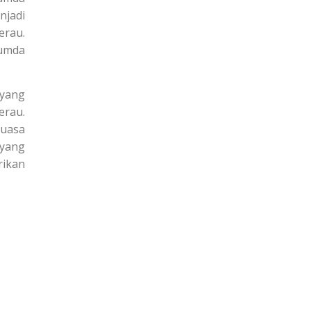
njadi
erau.
rumda
 yang
erau.
Kuasa
 yang
rikan