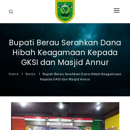
HOME
Bupati Berau Serahkan Dana
PROFIL
Hibah Keagamaan Kepada
INFORMASI
GKSI dan Masjid Annur
LAYANAN
Home
Berita
Bupati Berau Serahkan Dana Hibah Keagamaan
Kepada GKSI dan Masjid Annur
SARANA & PRASARANA
IPKD
DATA TERBUKA
BERITA