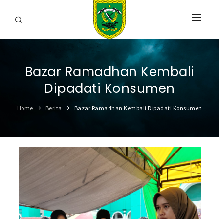
HOME
Bazar Ramadhan Kembali
PROFIL
Dipadati Konsumen
INFORMASI
Home
Berita
Bazar Ramadhan Kembali Dipadati Konsumen
LAYANAN
SARANA & PRASARANA
IPKD
DATA TERBUKA
BERITA