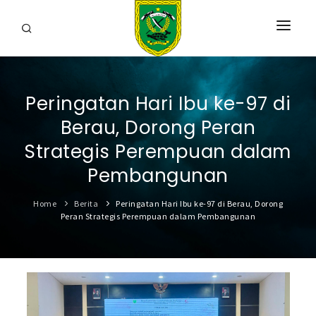
HOME
Peringatan Hari Ibu ke-97 di
PROFIL
Berau, Dorong Peran
INFORMASI
Strategis Perempuan dalam
LAYANAN
Pembangunan
SARANA & PRASARANA
Home
Berita
Peringatan Hari Ibu ke-97 di Berau, Dorong
Peran Strategis Perempuan dalam Pembangunan
IPKD
DATA TERBUKA
BERITA