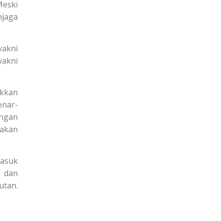
Meski
njaga
yakni
yakni
ukkan
enar-
angan
akan
masuk
 dan
tan.