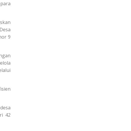
 para
askan
Desa
mor 9
engan
elola
lalui
isien
 desa
ri 42