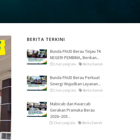
BERITA TERKINI
Bunda PAUD Berau Tinjau TK
NEGERI PEMBINA, Berikan...
1 hari yang lalu
Berita Daerah
Bunda PAUD Berau Perkuat
Sinergi Wujudkan Layanan...
1 hari yang lalu
Berita Daerah
Mabicab dan Kwarcab
Gerakan Pramuka Berau
2026–203...
2 hari yang lalu
Berita Daerah