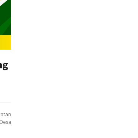
ng
katan
 Desa