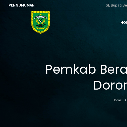
PENGUMUMAN :
SE Bupati Berau ttg Pembin
HO
Pemkab Berau
Doro
Home