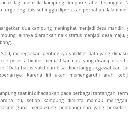
tidak lagi memiliki kampung dengan status tertinggal. 
ih tergolong tipis sehingga diperlukan perhatian dalam me
rgetkan dua kampung meningkat menjadi desa mandiri, 
 kampung lainnya diarahkan naik status menjadi desa maju, 
mbang.
Said, menegaskan pentingnya validitas data yang dimas
uruh peserta bimtek memastikan data yang disampaikan b
gan. “Data harus valid dan bisa dipertanggungjawabkan. J
ebenarnya, karena ini akan memengaruhi arah kebij
mpung saat ini dihadapkan pada berbagai tantangan, ter
Karena itu, setiap kampung diminta mampu menggali
masing guna mendukung pembangunan yang berkelanju