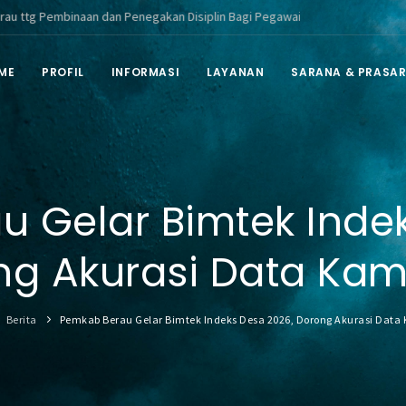
aan dan Penegakan Disiplin Bagi Pegawai ASN di Lingkungan Pemerintah Ka
ME
PROFIL
INFORMASI
LAYANAN
SARANA & PRASA
 Gelar Bimtek Inde
ng Akurasi Data Ka
Berita
Pemkab Berau Gelar Bimtek Indeks Desa 2026, Dorong Akurasi Dat