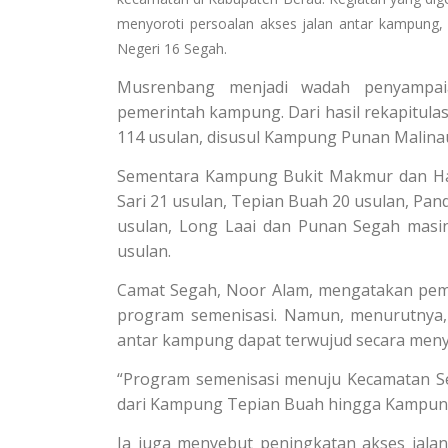
menyoroti persoalan akses jalan antar kampung,
Negeri 16 Segah.
Musrenbang menjadi wadah penyampaia
pemerintah kampung. Dari hasil rekapitula
114 usulan, disusul Kampung Punan Malina
Sementara Kampung Bukit Makmur dan Ha
Sari 21 usulan, Tepian Buah 20 usulan, Pa
usulan, Long Laai dan Punan Segah masin
usulan.
Camat Segah, Noor Alam, mengatakan pemba
program semenisasi. Namun, menurutnya,
antar kampung dapat terwujud secara meny
“Program semenisasi menuju Kecamatan Seg
dari Kampung Tepian Buah hingga Kampung 
Ia juga menyebut peningkatan akses jala