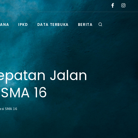
ten Berau tahun 2026
Pengumuman Hasil Seleksi Administrasi Selter A
RANA
IPKD
DATA TERBUKA
BERITA
epatan Jalan
 SMA 16
si SMA 16