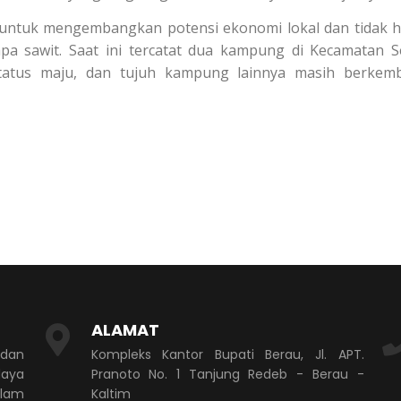
ntuk mengembangkan potensi ekonomi lokal dan tidak 
pa sawit. Saat ini tercatat dua kampung di Kecamatan 
tatus maju, dan tujuh kampung lainnya masih berkem
ALAMAT
 dan
Kompleks Kantor Bupati Berau, Jl. APT.
aya
Pranoto No. 1 Tanjung Redeb - Berau -
alam
Kaltim