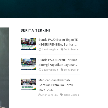
BERITA TERKINI
Bunda PAUD Berau Tinjau TK
NEGERI PEMBINA, Berikan...
1 hari yang lalu
Berita Daerah
Bunda PAUD Berau Perkuat
Sinergi Wujudkan Layanan...
1 hari yang lalu
Berita Daerah
Mabicab dan Kwarcab
Gerakan Pramuka Berau
2026–203...
2 hari yang lalu
Berita Daerah