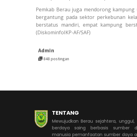
Pemkab Berau juga mendorong kampung u
bergantung pada sektor perkebunan kela
berstatus mandiri, empat kampung bers
(DiskominfoIKP-AF/SAF)
Admin
848 postingan
TENTANG
Mewujudkan Berau sejahtera, unggul,
berdaya saing berbasis sumber d
manusia pemanfaatan sumber daya 