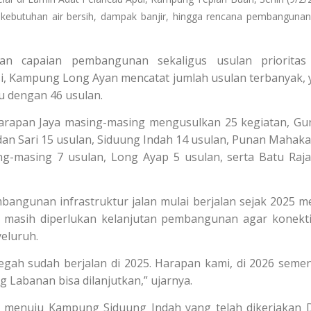
 kebutuhan air bersih, dampak banjir, hingga rencana pembangun
n capaian pembangunan sekaligus usulan prioritas 
si, Kampung Long Ayan mencatat jumlah usulan terbanyak, 
u dengan 46 usulan.
rapan Jaya masing-masing mengusulkan 25 kegiatan, G
ndan Sari 15 usulan, Siduung Indah 14 usulan, Punan Mahak
g-masing 7 usulan, Long Ayap 5 usulan, serta Batu Raj
ngunan infrastruktur jalan mulai berjalan sejak 2025 me
 masih diperlukan kelanjutan pembangunan agar konekti
eluruh.
ah sudah berjalan di 2025. Harapan kami, di 2026 semen
Labanan bisa dilanjutkan,” ujarnya.
n menuju Kampung Siduung Indah yang telah dikerjakan 