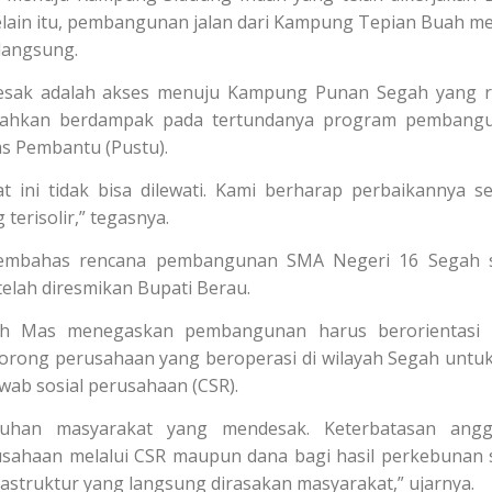
 Selain itu, pembangunan jalan dari Kampung Tepian Buah m
rlangsung.
desak adalah akses menuju Kampung Punan Segah yang 
but bahkan berdampak pada tertundanya program pembang
 Pembantu (Pustu).
ini tidak bisa dilewati. Kami berharap perbaikannya s
terisolir,” tegasnya.
 membahas rencana pembangunan SMA Negeri 16 Segah 
elah diresmikan Bupati Berau.
rsih Mas menegaskan pembangunan harus berorientasi
orong perusahaan yang beroperasi di wilayah Segah untuk
wab sosial perusahaan (CSR).
tuhan masyarakat yang mendesak. Keterbatasan angg
usahaan melalui CSR maupun dana bagi hasil perkebunan 
struktur yang langsung dirasakan masyarakat,” ujarnya.