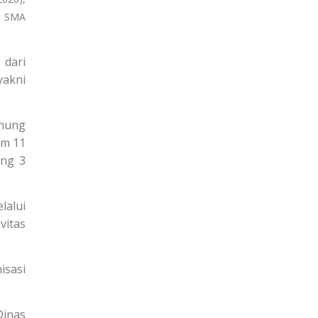
an SMA
dari
yakni
unung
am 11
ang 3
lalui
vitas
isasi
Dinas