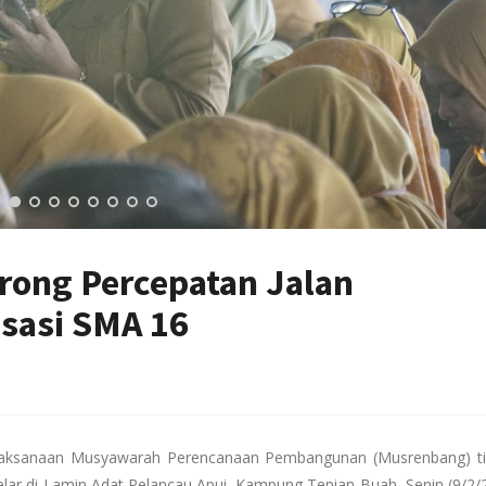
ong Percepatan Jalan
sasi SMA 16
laksanaan Musyawarah Perencanaan Pembangunan (Musrenbang) ti
lar di Lamin Adat Pelancau Apui, Kampung Tepian Buah, Senin (9/2/