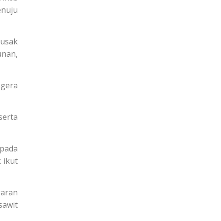
enuju
rusak
unan,
egera
serta
 pada
 ikut
aran
sawit