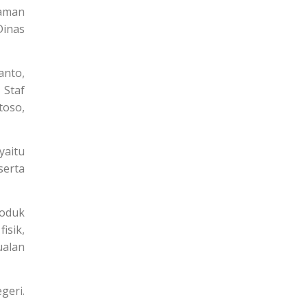
haman
inas
anto,
 Staf
toso,
yaitu
erta
roduk
isik,
ualan
geri.