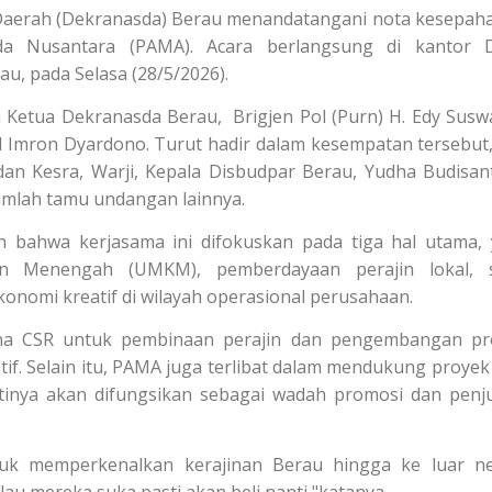
 Daerah (Dekranasda) Berau menandatangani nota kesepa
a Nusantara (PAMA). Acara berlangsung di kantor D
u, pada Selasa (28/5/2026).
Ketua Dekranasda Berau, Brigjen Pol (Purn) H. Edy Susw
 Imron Dyardono. Turut hadir dalam kesempatan tersebut,
dan Kesra, Warji, Kepala Disbudpar Berau, Yudha Budisan
jumlah tamu undangan lainnya.
n bahwa kerjasama ini difokuskan pada tiga hal utama, 
n Menengah (UMKM), pemberdayaan perajin lokal, s
nomi kreatif di wilayah operasional perusahaan.
dana CSR untuk pembinaan perajin dan pengembangan p
if. Selain itu, PAMA juga terlibat dalam mendukung proyek f
tinya akan difungsikan sebagai wadah promosi dan penj
uk memperkenalkan kerajinan Berau hingga ke luar ne