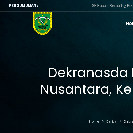
PENGUMUMAN :
SE Bupati Berau ttg Pembinaan dan P
HO
Dekranasda
Nusantara, K
Home
Berita
Dekr