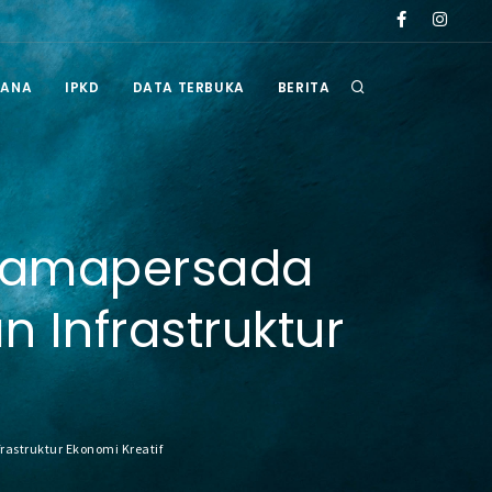
erau tahun 2026
Pengumuman Hasil Seleksi Administrasi Selter Admini
RANA
IPKD
DATA TERBUKA
BERITA
Pamapersada
Infrastruktur
struktur Ekonomi Kreatif