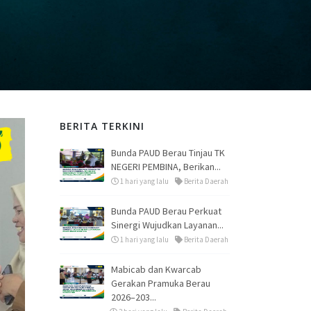
BERITA TERKINI
Bunda PAUD Berau Tinjau TK
NEGERI PEMBINA, Berikan...
1 hari yang lalu
Berita Daerah
Bunda PAUD Berau Perkuat
Sinergi Wujudkan Layanan...
1 hari yang lalu
Berita Daerah
Mabicab dan Kwarcab
Gerakan Pramuka Berau
2026–203...