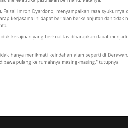
lau mereka suka pasti akan beli nanti,"katanya.
, Faizal Imron Dyardono, menyampaikan rasa syukurnya 
rharap kerjasama ini dapat berjalan berkelanjutan dan tidak 
ata.
oduk kerajinan yang berkualitas diharapkan dapat menjadi
idak hanya menikmati keindahan alam seperti di Derawan,
a dibawa pulang ke rumahnya masing-masing," tutupnya.