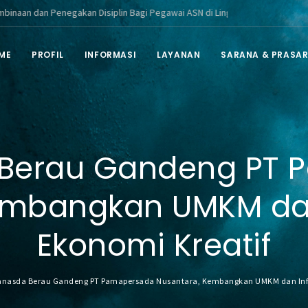
enegakan Disiplin Bagi Pegawai ASN di Lingkungan Pemerintah Kabupaten B
ME
PROFIL
INFORMASI
LAYANAN
SARANA & PRASA
 Berau Gandeng PT 
embangkan UMKM dan 
Ekonomi Kreatif
anasda Berau Gandeng PT Pamapersada Nusantara, Kembangkan UMKM dan Infra